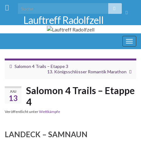
Suchbo
Lauftreff Radolfzell
umscha
Navi
umsc
Salomon 4 Trails – Etappe 3
13. Königsschlösser Romantik Marathon
Salomon 4 Trails – Etappe
JULI
13
4
Veröffentlicht unter
Wettkämpfe
LANDECK – SAMNAUN