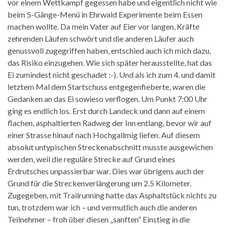
vor einem Wettkampf gegessen habe und eigentlich nicht wie
beim 5-Gänge-Menü in Ehrwald Experimente beim Essen
machen wollte. Da mein Vater auf Eier vor langen, Kräfte
zehrenden Läufen schwört und die anderen Läufer auch
genussvoll zugegriffen haben, entschied auch ich mich dazu,
das Risiko einzugehen. Wie sich später herausstellte, hat das
Ei zumindest nicht geschadet :-). Und als ich zum 4. und damit
letztem Mal dem Startschuss entgegenfieberte, waren die
Gedanken an das Ei sowieso verflogen. Um Punkt 7:00 Uhr
ging es endlich los. Erst durch Landeck und dann auf einem
flachen, asphaltierten Radweg der Inn entlang, bevor wir auf
einer Strasse hinauf nach Hochgallmig liefen. Auf diesem
absolut untypischen Streckenabschnitt musste ausgewichen
werden, weil die reguläre Strecke auf Grund eines
Erdrutsches unpassierbar war. Dies war übrigens auch der
Grund für die Streckenverlängerung um 2.5 Kilometer.
Zugegeben, mit Trailrunning hatte das Asphaltstück nichts zu
tun, trotzdem war ich – und vermutlich auch die anderen
Teilnehmer – froh über diesen „sanften“ Einstieg in die