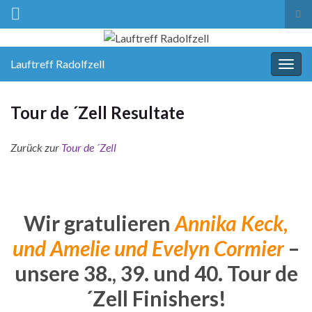
Suc
ums
Lauftreff Radolfzell
Navi
umsc
Tour de ´Zell Resultate
Zurück zur
Tour de ´Zell
Wir gratulieren
Annika Keck,
und Amelie
und Evelyn
Cormier
–
unsere 38., 39. und 40. Tour de
´Zell Finishers!