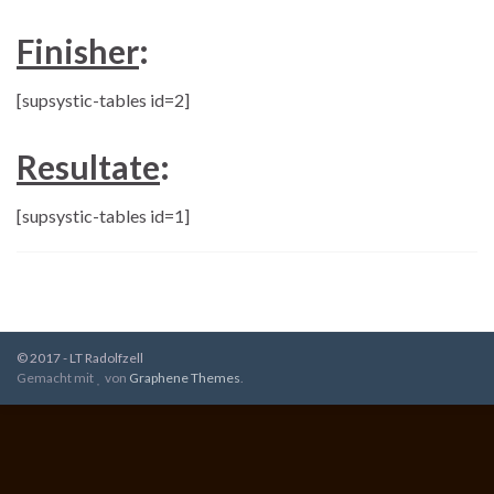
Finisher
:
[supsystic-tables id=2]
Resultate
:
[supsystic-tables id=1]
© 2017 - LT Radolfzell
Gemacht mit
von
Graphene Themes
.