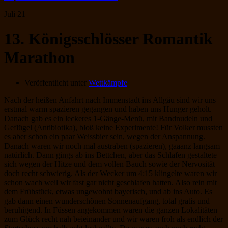
Juli
21
13. Königsschlösser Romantik
Marathon
Veröffentlicht unter
Wettkämpfe
Nach der heißen Anfahrt nach Immenstadt ins Allgäu sind wir uns
erstmal warm spazieren gegangen und haben uns Hunger geholt.
Danach gab es ein leckeres 1-Gänge-Menü, mit Bandnudeln und
Geflügel (Antibiotika), bloß keine Experimente! Für Volker mussten
es aber schon ein paar Weissbier sein, wegen der Anspannung.
Danach waren wir noch mal austraben (spazieren), gaaanz langsam
natürlich. Dann gings ab ins Bettchen, aber das Schlafen gestaltete
sich wegen der Hitze und dem vollen Bauch sowie der Nervosität
doch recht schwierig. Als der Wecker um 4:15 klingelte waren wir
schon wach weil wir fast gar nicht geschlafen hatten. Also rein mit
dem Frühstück, etwas ungewohnt bayerisch, und ab ins Auto. Es
gab dann einen wunderschönen Sonnenaufgang, total gratis und
beruhigend. In Füssen angekommen waren die ganzen Lokalitäten
zum Glück recht nah beieinander und wir waren froh als endlich der