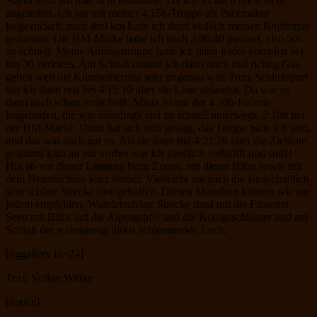
Startschuss um halb acht losknallte. Da war es auch noch recht
angenehm. Ich bin mit meiner 4:15h-Truppe als Pacemaker
losgezuckelt, nach drei km hatte ich denn endlich meinen Rhythmus
gefunden. Die HM-Marke habe ich nach 2:06:40 passiert, also 50s
zu schnell. Meine Anfangstruppe hatte ich dann leider komplett bei
km 30 verloren. Am Schluß musste ich dann noch mal richtig Gas
geben weil die Kilometrierung sehr ungenau war. Trotz Schlußspurt
bin ich dann erst bei 4:15:10 über die Linie gelaufen. Da war es
dann auch schon recht heiß. Minta ist mit der 4:30h-Pacerin
losgelaufen, die war allerdings viel zu schnell unterwegs, 2:10h bei
der HM-Marke. Dann hat sich sich gesagt, das Tempo halte ich jetzt,
und das war auch gut so. Als sie dann mit 4:21:26 über die Ziellinie
gestürmt kam an mir vorbei war ich ziemlich verblüfft und stolz!
Hut ab vor dieser Leistung beim Ersten, mit dieser Hitze sowie mit
dem Hexenschuss kurz vorher. Vielleicht hat auch die landschaftlich
sehr schöne Strecke hier geholfen. Diesen Marathon können wir nur
jedem empfehlen. Wunderschöne Strecke rund um die Füssener
Seen mit Blick auf die Alpengipfel und die Königsschlösser und am
Schluß der wahnsinnig türkis schimmernde Lech.
[nggallery id=24]
Text: Volker Wittke
[notice]