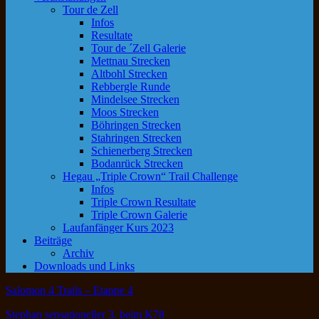
Tour de Zell
Infos
Resultate
Tour de ´Zell Galerie
Mettnau Strecken
Altbohl Strecken
Rebbergle Runde
Mindelsee Strecken
Moos Strecken
Böhringen Strecken
Stahringen Strecken
Schienerberg Strecken
Bodanrück Strecken
Hegau „Triple Crown“ Trail Challenge
Infos
Triple Crown Resultate
Triple Crown Galerie
Laufanfänger Kurs 2023
Beiträge
Archiv
Downloads und Links
Salomon 4 Trails – Etappe 4
Stephan sensationeller 3. beim K78