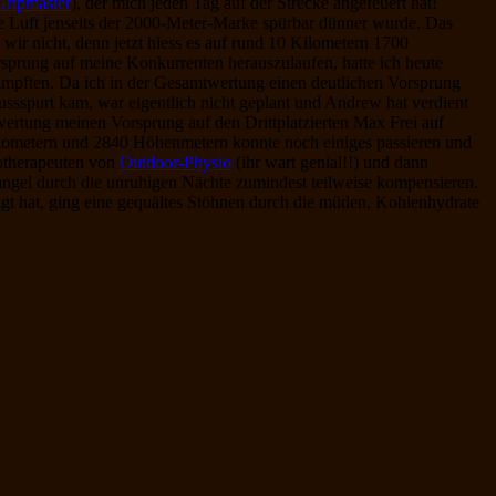
Gripmaster
), der mich jeden Tag auf der Strecke angefeuert hat!
ie Luft jenseits der 2000-Meter-Marke spürbar dünner wurde. Das
wir nicht, denn jetzt hiess es auf rund 10 Kilometern 1700
sprung auf meine Konkurrenten herauszulaufen, hatte ich heute
ampften. Da ich in der Gesamtwertung einen deutlichen Vorsprung
ussspurt kam, war eigentlich nicht geplant und Andrew hat verdient
mtwertung meinen Vorsprung auf den Drittplatzierten Max Frei auf
Kilometern und 2840 Höhenmetern konnte noch einiges passieren und
iotherapeuten von
Outdoor-Physio
(ihr wart genial!!) und dann
ngel durch die unruhigen Nächte zumindest teilweise kompensieren.
igt hat, ging eine gequältes Stöhnen durch die müden, Kohlenhydrate