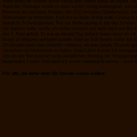
übers Inntal im Norden sowie Pitztal und Oberes Inntal im Süden. An
Nach der Venetalpe wurde es dann wieder richtig anstrengend, zum e
Passieren des höchsten Punktes, der 2512 m hohen Glanderspitze, war 
Höhenmeter zu vernichten. Und das tat heute richtig weh! Gelang es
ziemliche Schwierigkeiten. Nur mit Mühe gelang es mir den Schotte
vor Andrew hatte, wollte ich nichts riskieren und habe mich auf den 
den 2. Platz geholt. Er war an diesem Tag einfach besser drauf als ic
knapp 20 Minuten ausbauen konnte. Aber zu früh freuen wollte ich m
20 Minuten kann man schneller verlieren, als man glaubt. Deshalb gal
versuchen ein Nickerchen zu halten. Zum Glück konnte ich wenigste
Als uns der Streckenchef beim abendlichen Briefing die Verlängerung
bunkernden Läufer. Und auch ich wurde zunehmend nervös – noch n
Für alle, die mehr über die Strecke wissen wollen: