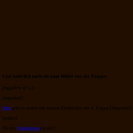
Und natürlich noch ein paar Bilder von der Etappe:
[nggallery id=21]
[important]
Hier
geht es weiter mit meinen Eindrücken der 4. Etappe.[/important]
[notice]
Zu den
Ergebnissen
[/notice]