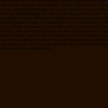
 dieser Stelle auch noch mal herzlichen Dank an Stephan Repke (alias
inen, weil die Steigung wieder erheblich zunahm, zum anderen, weil d
erneut ein absolutes Highlight. Doch lange Zeit zum Geniessen hatten 
 mir in den Bergab-Passagen der ersten beiden Etappen immer einen Vor
n einzuholen, da meine Oberschenkel immer kurz davor waren zu verkr
letzten Kilometern an seine Fersen gehängt. Dass es dann zu einem Schl
h. Und zufrieden sein konnte ich schliesslich auch, da ich in der Gesa
ich nicht, denn auf der letzten Etappe mit ihren erbarmungslosen 47 
t auch am dritten Tag: Erst eine Massage bei den professionellen Phys
ns an den Nachmittagen immer ein wenig schlafen und so den Schlafma
 der letzten Etappe auf 47 statt der geplanten 44.5 Kilometer angekünd
ervöser als an den Abenden zuvor…