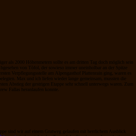
iger als 2000 Höhenmetern sollte es am dritten Tag doch möglich sein
Abgesehen von Tòfol, der sowieso immer uneinholbar an der Spitze
ersten Verpflegungsstelle am Alpengasthof Plattenrain ging, waren es
belegten. Max und ich liefen wieder lange gemeinsam, mussten die
ersten Abstieg der gestrigen Etappe sehr schnell unterwegs waren. Zum
rew Fallas heranlaufen konnte.
appe sind wir auf einem Gratweg gelaufen mit herrlichem Ausblick