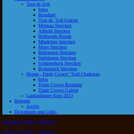
Tour de Zell
Infos
Resultate
Tour de ´Zell Galerie
Mettnau Strecken
Altbohl Strecken
Rebbergle Runde
Mindelsee Strecken
Moos Strecken
Böhringen Strecken
Stahringen Strecken
Schienerberg Strecken
Bodanrück Strecken
Hegau „Triple Crown“ Trail Challenge
Infos
Triple Crown Resultate
Triple Crown Galerie
Laufanfänger Kurs 2023
Beiträge
Archiv
Downloads und Links
Salomon 4 Trails – Etappe 2
Salomon 4 Trails – Etappe 4