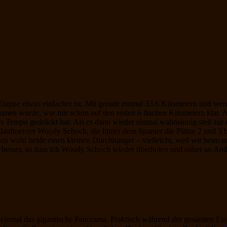
tappe etwas einfacher ist. Mit gerade einmal 33.6 Kilometern und wen
mmen würde, war mir schon auf den ersten 6 flachen Kilometern klar. 
fs Tempo gedrückt hat. Als es dann wieder einmal wahnsinnig steil zur 
laufmeister Woody Schoch, die hinter dem Spanier die Plätze 2 und 3 
tten wohl beide einen kleinen Durchhänger – vielleicht, weil wir beim 
te besser, so dass ich Woody Schoch wieder überholen und näher an And
r einmal das gigantische Panorama. Praktisch während der gesamten Et