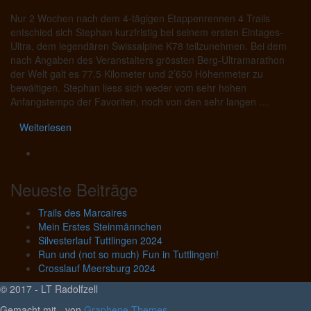
Nur 2 Wochen nach dem 4-tägigen Etappenrennen 4 Trails
entschied sich Stephan kurzfristig bei seinem ersten Eintages-
Ultra, dem legendären Swissalpine K78 teilzunehmen. Bei dem
nach Angaben des Veranstalters grössten Berg-Ultramarathon
der Welt galt es 77.5 Kilometer und 2’650 Höhenmeter zu
bewältigen. Stephan liess sich weder vom sehr hohen
Anfangstempo der Favoriten, noch von den sehr langen …
Weiterlesen
Neueste Beiträge
Trails des Marcaires
Mein Erstes Steinmännchen
Silvesterlauf Tuttlingen 2024
Run und (not so much) Fun in Tuttlingen!
Crosslauf Meersburg 2024
© 2017 - LT Radolfzell
Gemacht mit
von
Graphene Themes
.