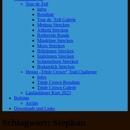
Tour de Zell
Infos
Resultate
Tour de ´Zell Galerie
Mettnau Strecken
Altbohl Strecken
Rebbergle Runde
Mindelsee Strecken
Moos Strecken
Böhringen Strecken
Stahringen Strecken
Schienerberg Strecken
Bodanrück Strecken
Hegau „Triple Crown“ Trail Challenge
Infos
Triple Crown Resultate
Triple Crown Galerie
Laufanfänger Kurs 2023
Beiträge
Archiv
Downloads und Links
Schlagwort:
Stephan