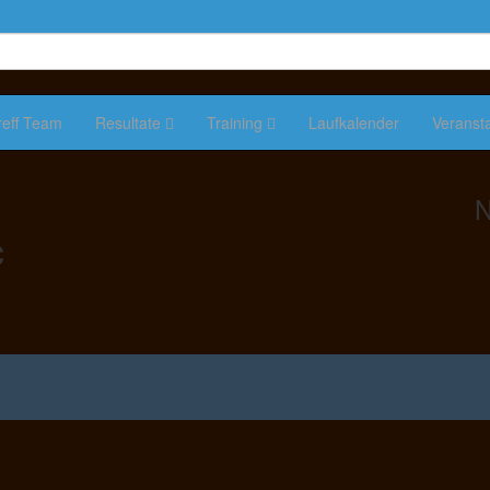
reff Team
Resultate
Training
Laufkalender
Veranst
N
c