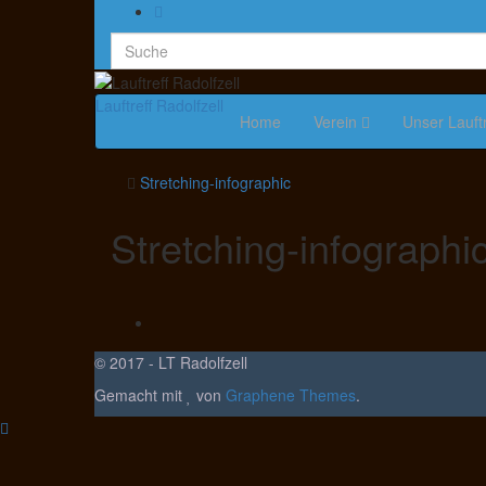
Lauftreff Radolfzell
Home
Verein
Unser Lauft
Stretching-infographic
Stretching-infographi
© 2017 - LT Radolfzell
Gemacht mit
von
Graphene Themes
.