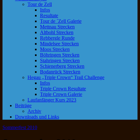
Tour de Zell
Infos
Resultate
Tour de ´Zell Galerie
Mettnau Strecken
Altbohl Strecken
Rebbergle Runde
Mindelsee Strecken
Moos Strecken
Böhringen Strecken
Stahringen Strecken
Schienerberg Strecken
Bodanrück Strecken
Hegau „Triple Crown“ Trail Challenge
Infos
Triple Crown Resultate
Triple Crown Galerie
Laufanfänger Kurs 2023
Beiträge
Archiv
Downloads und Links
Sommerfest 2010