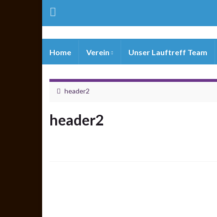
Home
Verein
Unser Lauftreff Team
header2
header2