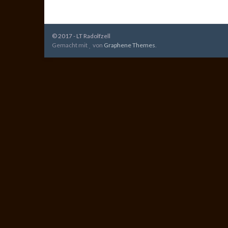
© 2017 - LT Radolfzell
Gemacht mit
von
Graphene Themes
.