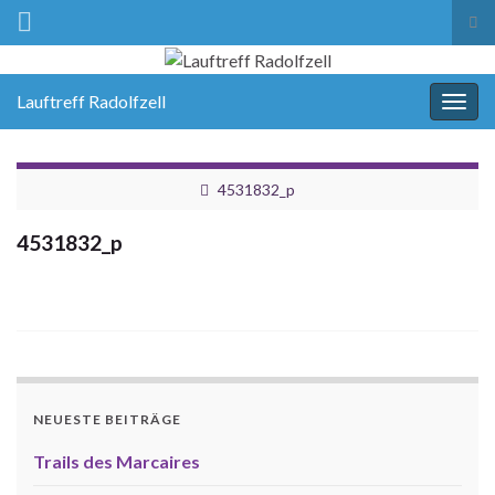
Suc
ums
Lauftreff Radolfzell
Navi
umsc
4531832_p
4531832_p
NEUESTE BEITRÄGE
Trails des Marcaires