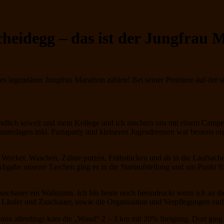
cheidegg – das ist der Jungfrau
des legendären Jungfrau Marathon zählen! Bei seiner Premiere auf der 
ndlich soweit und mein Kollege und ich machten uns mit einem Camper
nterlagen inkl. Pastaparty und kleineren Jugendrennen war bestens or
Wecker. Waschen, Zähne putzen, Frühstücken und ab in die Laufsache
Abgabe unserer Taschen ging es in die Startaufstellung und um Punkt 9:
Zuschauer ein Wahnsinn. Ich bin heute noch beeindruckt wenn ich an di
e Läufer und Zuschauer, sowie die Organisation und Verpflegungen einf
ann allerdings kam die „Wand“ 2 – 3 km mit 20% Steigung. Dort ging es