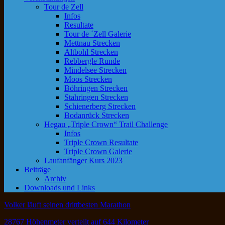
Tour de Zell
Infos
Resultate
Tour de ´Zell Galerie
Mettnau Strecken
Altbohl Strecken
Rebbergle Runde
Mindelsee Strecken
Moos Strecken
Böhringen Strecken
Stahringen Strecken
Schienerberg Strecken
Bodanrück Strecken
Hegau „Triple Crown“ Trail Challenge
Infos
Triple Crown Resultate
Triple Crown Galerie
Laufanfänger Kurs 2023
Beiträge
Archiv
Downloads und Links
Volker läuft seinen drittbesten Marathon
28767 Höhenmeter verteilt auf 644 Kilometer