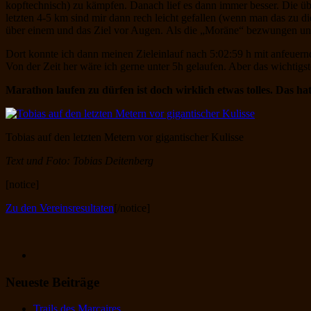
kopftechnisch) zu kämpfen. Danach lief es dann immer besser. Die ü
letzten 4-5 km sind mir dann rech leicht gefallen (wenn man das zu d
über einem und das Ziel vor Augen. Als die „Moräne“ bezwungen und 
Dort konnte ich dann meinen Zieleinlauf nach 5:02:59 h mit anfeuer
Von der Zeit her wäre ich gerne unter 5h gelaufen. Aber das wichti
Marathon laufen zu dürfen ist doch wirklich etwas tolles. Das h
Tobias auf den letzten Metern vor gigantischer Kulisse
Text und Foto: Tobias Deitenberg
[notice]
Zu den Vereinsresultaten
[/notice]
Neueste Beiträge
Trails des Marcaires