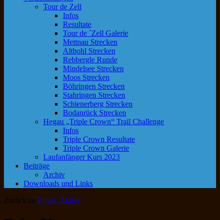
Tour de Zell
Infos
Resultate
Tour de ´Zell Galerie
Mettnau Strecken
Altbohl Strecken
Rebbergle Runde
Mindelsee Strecken
Moos Strecken
Böhringen Strecken
Stahringen Strecken
Schienerberg Strecken
Bodanrück Strecken
Hegau „Triple Crown“ Trail Challenge
Infos
Triple Crown Resultate
Triple Crown Galerie
Laufanfänger Kurs 2023
Beiträge
Archiv
Downloads und Links
Zurück zu
Privat: Aktive