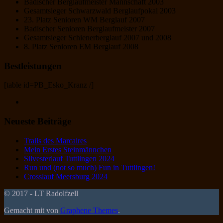
Badischer Berglaufmeister Mannschaft 2003
Gesamtsieger Schwarzwald Berglaufpokal 2003
23. Platz Senioren WM Berglauf 2007
Badischer Senioren Berglaufmeister 2007
Gesamtsieger Schienerberglauf 2007 und 2008
8. Platz Senioren EM Berglauf 2008
Bestleistungen
[table id=PB_Esko_Kranz /]
Neueste Beiträge
Trails des Marcaires
Mein Erstes Steinmännchen
Silvesterlauf Tuttlingen 2024
Run und (not so much) Fun in Tuttlingen!
Crosslauf Meersburg 2024
© 2017 - LT Radolfzell
Gemacht mit
von
Graphene Themes
.