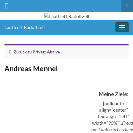
Suc
ums
Lauftreff Radolfzell
Navi
umsc
Zurück zu
Privat: Aktive
Andreas Mennel
Meine Ziele:
[pullquote
align=“center“
textalign=“left“
width=“90%“]
„Freud
am Laufen in herrlich