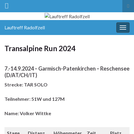
Suc
ums
Lauftreff Radolfzell
Navi
umsc
Transalpine Run 2024
7.-14.9.2024 – Garmisch-Patenkirchen – Reschensee
(D/AT/CH/IT)
Strecke: TAR SOLO
Teilnehmer: 51W und 127M
Name: Volker Wittke
Stage
Distanz
Höhenmeter
Zeit
Platz