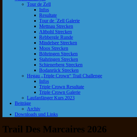
Tour de Zell
Infos
Resultate
Tour de ´Zell Galerie
Mettnau Strecken
Altbohl Strecken
Rebbergle Runde
Mindelsee Strecken
Moos Strecken
Böhringen Strecken
Stahringen Strecken
Schienerberg Strecken
Bodanrück Strecken
Hegau „Triple Crown“ Trail Challenge
Infos
Triple Crown Resultate
Triple Crown Galerie
Laufanfänger Kurs 2023
Beiträge
Archiv
Downloads und Links
Trail Des Marcaires 2026