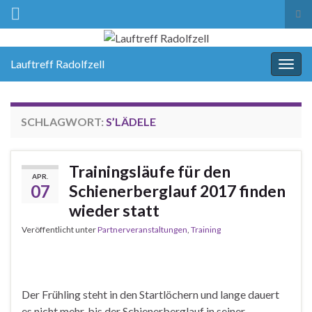
Suc
ums
Lauftreff Radolfzell
Navi
umsc
SCHLAGWORT:
S’LÄDELE
Trainingsläufe für den
APR.
07
Schienerberglauf 2017 finden
wieder statt
Veröffentlicht unter
Partnerveranstaltungen
,
Training
Der Frühling steht in den Startlöchern und lange dauert
es nicht mehr, bis der Schienerberglauf in seiner