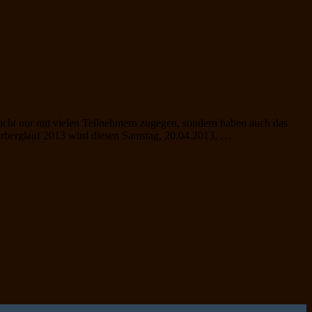
 nicht nur mit vielen Teilnehmern zugegen, sondern haben auch das
nerberglauf 2013 wird diesen Samstag, 20.04.2013, …