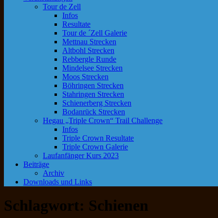
Tour de Zell
Infos
Resultate
Tour de ´Zell Galerie
Mettnau Strecken
Altbohl Strecken
Rebbergle Runde
Mindelsee Strecken
Moos Strecken
Böhringen Strecken
Stahringen Strecken
Schienerberg Strecken
Bodanrück Strecken
Hegau „Triple Crown“ Trail Challenge
Infos
Triple Crown Resultate
Triple Crown Galerie
Laufanfänger Kurs 2023
Beiträge
Archiv
Downloads und Links
Schlagwort:
Schienen