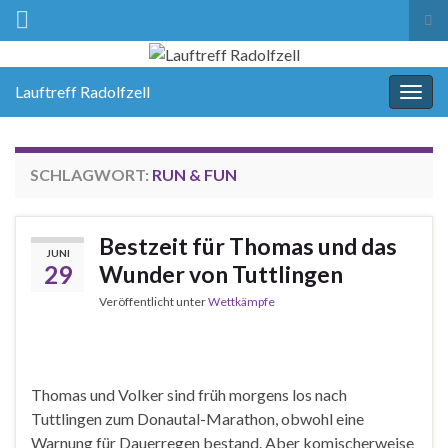
Suc
ums
Lauftreff Radolfzell
Navi
umsc
SCHLAGWORT:
RUN & FUN
Bestzeit für Thomas und das
JUNI
29
Wunder von Tuttlingen
Veröffentlicht unter
Wettkämpfe
Thomas und Volker sind früh morgens los nach
Tuttlingen zum Donautal-Marathon, obwohl eine
Warnung für Dauerregen bestand. Aber komischerweise