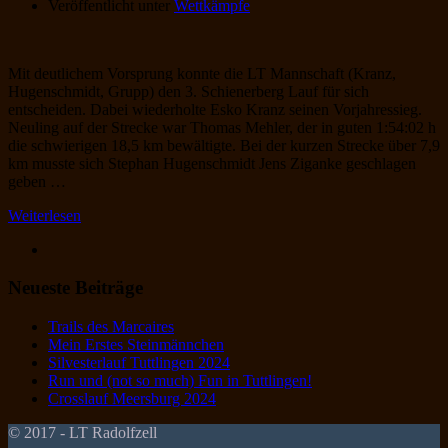
Veröffentlicht unter
Wettkämpfe
Mit deutlichem Vorsprung konnte die LT Mannschaft (Kranz,
Hugenschmidt, Grupp) den 3. Schienerberg Lauf für sich
entscheiden. Dabei wiederholte Esko Kranz seinen Vorjahressieg.
Neuling auf der Strecke war Thomas Mehler, der in guten 1:54:02 h
die schwierigen 18,5 km bewältigte. Bei der kurzen Strecke über 7,9
km musste sich Stephan Hugenschmidt Jens Ziganke geschlagen
geben …
Weiterlesen
Neueste Beiträge
Trails des Marcaires
Mein Erstes Steinmännchen
Silvesterlauf Tuttlingen 2024
Run und (not so much) Fun in Tuttlingen!
Crosslauf Meersburg 2024
© 2017 - LT Radolfzell