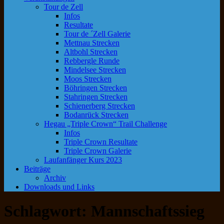
Tour de Zell
Infos
Resultate
Tour de ´Zell Galerie
Mettnau Strecken
Altbohl Strecken
Rebbergle Runde
Mindelsee Strecken
Moos Strecken
Böhringen Strecken
Stahringen Strecken
Schienerberg Strecken
Bodanrück Strecken
Hegau „Triple Crown“ Trail Challenge
Infos
Triple Crown Resultate
Triple Crown Galerie
Laufanfänger Kurs 2023
Beiträge
Archiv
Downloads und Links
Schlagwort:
Mannschaftssieg