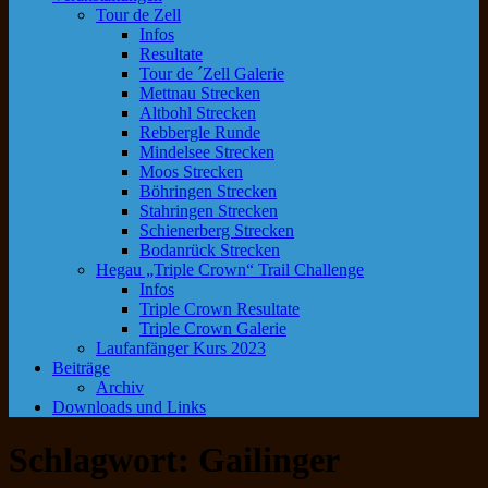
Tour de Zell
Infos
Resultate
Tour de ´Zell Galerie
Mettnau Strecken
Altbohl Strecken
Rebbergle Runde
Mindelsee Strecken
Moos Strecken
Böhringen Strecken
Stahringen Strecken
Schienerberg Strecken
Bodanrück Strecken
Hegau „Triple Crown“ Trail Challenge
Infos
Triple Crown Resultate
Triple Crown Galerie
Laufanfänger Kurs 2023
Beiträge
Archiv
Downloads und Links
Schlagwort:
Gailinger