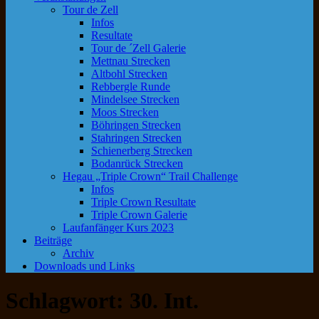
Tour de Zell
Infos
Resultate
Tour de ´Zell Galerie
Mettnau Strecken
Altbohl Strecken
Rebbergle Runde
Mindelsee Strecken
Moos Strecken
Böhringen Strecken
Stahringen Strecken
Schienerberg Strecken
Bodanrück Strecken
Hegau „Triple Crown“ Trail Challenge
Infos
Triple Crown Resultate
Triple Crown Galerie
Laufanfänger Kurs 2023
Beiträge
Archiv
Downloads und Links
Schlagwort:
30. Int.