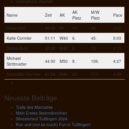
Untergrund: Asphalt
AK
M/W
Name
Zeit
AK
Pace
Platz
Platz
Anka Hehl
49:34
W
11.
35.
4:57
Katie Cormier
51:11
W40
6.
45.
5:03
Stefan Buhl
42:08
M45
9.
72.
4:13
Michael
44:30
M50
8.
106.
4:27
Strittmatter
Sebastian Cormier
47:58
M40
21.
177.
4:48
Neueste Beiträge
Trails des Marcaires
Mein Erstes Steinmännchen
Silvesterlauf Tuttlingen 2024
Run und (not so much) Fun in Tuttlingen!