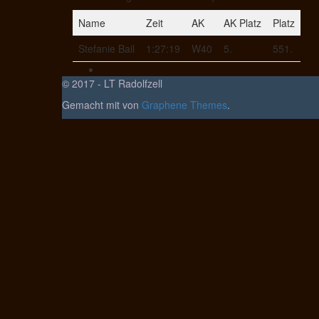
Name
Zeit
AK
AK Platz
Platz
Stefanie Bail
1:27:19
W40
5.
551.
© 2017 - LT Radolfzell
Gemacht mit
von
Graphene Themes
.