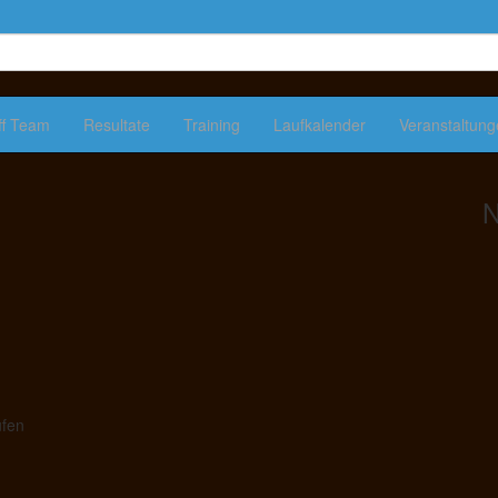
ff Team
Resultate
Training
Laufkalender
Veranstaltun
N
ufen