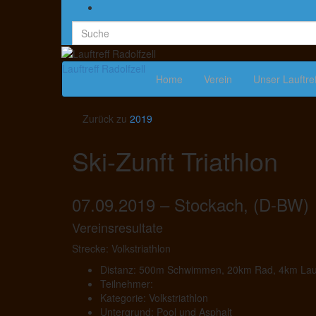
Lauftreff Radolfzell
Home
Verein
Unser Lauftre
Zurück zu
2019
Ski-Zunft Triathlon
07.09.2019 – Stockach, (D-BW)
Vereinsresultate
Strecke: Volkstriathlon
Distanz: 500m Schwimmen, 20km Rad, 4km La
Teilnehmer:
Kategorie: Volkstriathlon
Untergrund: Pool und Asphalt