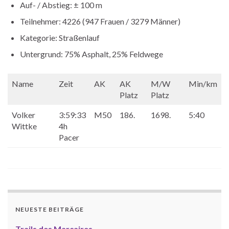
Auf- / Abstieg: ± 100 m
Teilnehmer: 4226 (947 Frauen / 3279 Männer)
Kategorie: Straßenlauf
Untergrund: 75% Asphalt, 25% Feldwege
Name
Zeit
AK
AK
M/W
Min/km
Platz
Platz
Volker
3:59:33
M50
186.
1698.
5:40
Wittke
4h
Pacer
NEUESTE BEITRÄGE
Trails des Marcaires