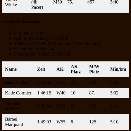
(4h
M50
75.
457.
5:40
Wittke
Pacer)
Strecke: Halbmarathon
Distanz: 21,1 km
Auf- und Ab-stieg: +/- 30HM
Teilnehmer: 2328 (862 Frauen / 1466 Männer)
Kategorie: Straßenlauf
Untergrund: Asphalt, Feldweg
AK
M/W
Name
Zeit
AK
Min/km
Platz
Platz
Mark Köller
1:34:39
M45
31.
168.
4:29
Katie Cormier
1:46:15
W40
10.
87.
5:02
Thomas
1:46:54
M50
82.
553.
5:04
Brutscher
Bärbel
1:49:03
W55
6.
125.
5:10
Marquard