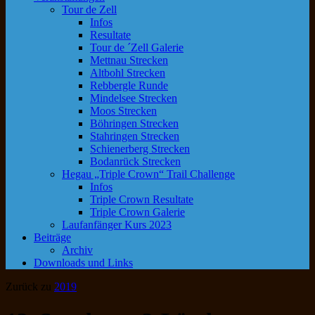
Tour de Zell
Infos
Resultate
Tour de ´Zell Galerie
Mettnau Strecken
Altbohl Strecken
Rebbergle Runde
Mindelsee Strecken
Moos Strecken
Böhringen Strecken
Stahringen Strecken
Schienerberg Strecken
Bodanrück Strecken
Hegau „Triple Crown“ Trail Challenge
Infos
Triple Crown Resultate
Triple Crown Galerie
Laufanfänger Kurs 2023
Beiträge
Archiv
Downloads und Links
Zurück zu
2019