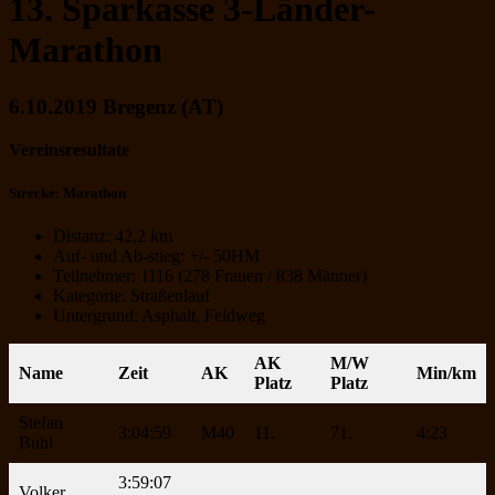
13. Sparkasse 3-Länder-
Marathon
6.10.2019 Bregenz (AT)
Vereinsresultate
Strecke: Marathon
Distanz: 42,2 km
Auf- und Ab-stieg: +/- 50HM
Teilnehmer: 1116 (278 Frauen / 838 Männer)
Kategorie: Straßenlauf
Untergrund: Asphalt, Feldweg
AK
M/W
Name
Zeit
AK
Min/km
Platz
Platz
Stefan
3:04:59
M40
11.
71.
4:23
Buhl
3:59:07
Volker