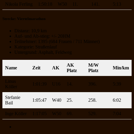
Nikola Ferling
1:50:18
W50
11.
141.
5:13
Strecke: Viertelmarathon
Distanz: 10,9 km
Auf- und Ab-stieg: +/- 20HM
Teilnehmer: 1395 (684 Frauen / 711 Männer)
Kategorie: Straßenlauf
Untergrund: Asphalt, Feldweg
AK
M/W
Name
Zeit
AK
Min/km
Platz
Platz
Linus
1:01:39
U16
14.
396.
5:39
Köller
Stefanie
1:05:47
W40
25.
258.
6:02
Bail
Inge Köller
1:17:05
W50
69.
529.
7:04