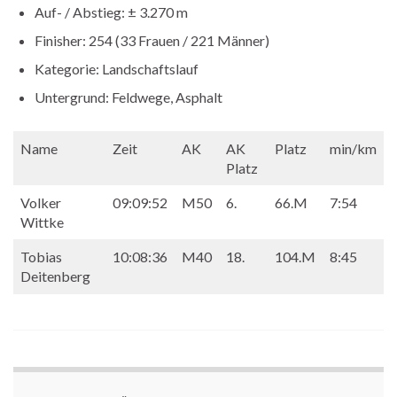
Auf- / Abstieg: ± 3.270 m
Finisher: 254 (33 Frauen / 221 Männer)
Kategorie: Landschaftslauf
Untergrund: Feldwege, Asphalt
Name
Zeit
AK
AK
Platz
min/km
Platz
Volker
09:09:52
M50
6.
66.M
7:54
Wittke
Tobias
10:08:36
M40
18.
104.M
8:45
Deitenberg