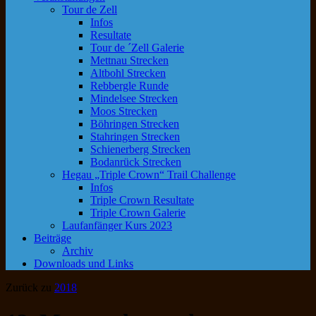
Tour de Zell
Infos
Resultate
Tour de ´Zell Galerie
Mettnau Strecken
Altbohl Strecken
Rebbergle Runde
Mindelsee Strecken
Moos Strecken
Böhringen Strecken
Stahringen Strecken
Schienerberg Strecken
Bodanrück Strecken
Hegau „Triple Crown“ Trail Challenge
Infos
Triple Crown Resultate
Triple Crown Galerie
Laufanfänger Kurs 2023
Beiträge
Archiv
Downloads und Links
Zurück zu
2018