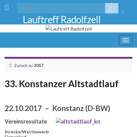
Suchbo
Lauftreff Radolfzell
umscha
Navi
umsc
Zurück zu
2017
33. Konstanzer Altstadtlauf
22.10.2017 – Konstanz (D-BW)
Vereinsresultate
Strecke/Wettbewerb:
Firmenlauf