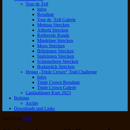
Tour de Zell
Infos
Resultate
Tour de ´Zell Galerie
Mettnau Strecken
Altbohl Strecken
Rebbergle Runde
Mindelsee Strecken
Moos Strecken
Böhringen Strecken
Stahringen Strecken
Schienerberg Strecken
Bodanrück Strecken
Hegau „Triple Crown“ Trail Challenge
Infos
Triple Crown Resultate
Triple Crown Galerie
Laufanfänger Kurs 2023
Beiträge
Archiv
Downloads und Links
Zurück zu
2017