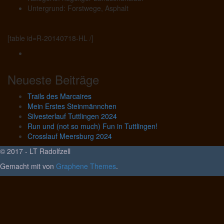
Untergrund: Forstwege, Asphalt
[table id=R-20140718-HL /]
Neueste Beiträge
Trails des Marcaires
Mein Erstes Steinmännchen
Silvesterlauf Tuttlingen 2024
Run und (not so much) Fun in Tuttlingen!
Crosslauf Meersburg 2024
© 2017 - LT Radolfzell
Gemacht mit
von
Graphene Themes
.