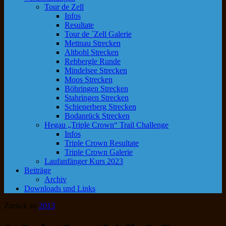
Tour de Zell
Infos
Resultate
Tour de ´Zell Galerie
Mettnau Strecken
Altbohl Strecken
Rebbergle Runde
Mindelsee Strecken
Moos Strecken
Böhringen Strecken
Stahringen Strecken
Schienerberg Strecken
Bodanrück Strecken
Hegau „Triple Crown“ Trail Challenge
Infos
Triple Crown Resultate
Triple Crown Galerie
Laufanfänger Kurs 2023
Beiträge
Archiv
Downloads und Links
Zurück zu
2013