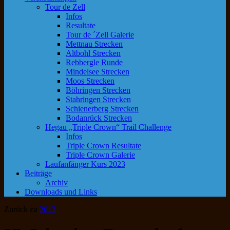
Tour de Zell
Infos
Resultate
Tour de ´Zell Galerie
Mettnau Strecken
Altbohl Strecken
Rebbergle Runde
Mindelsee Strecken
Moos Strecken
Böhringen Strecken
Stahringen Strecken
Schienerberg Strecken
Bodanrück Strecken
Hegau „Triple Crown“ Trail Challenge
Infos
Triple Crown Resultate
Triple Crown Galerie
Laufanfänger Kurs 2023
Beiträge
Archiv
Downloads und Links
Zurück zu
2013