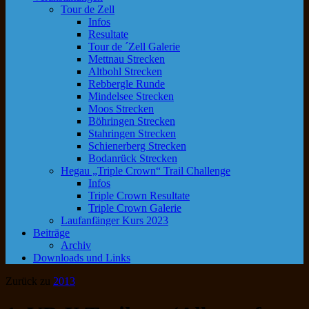
Tour de Zell
Infos
Resultate
Tour de ´Zell Galerie
Mettnau Strecken
Altbohl Strecken
Rebbergle Runde
Mindelsee Strecken
Moos Strecken
Böhringen Strecken
Stahringen Strecken
Schienerberg Strecken
Bodanrück Strecken
Hegau „Triple Crown“ Trail Challenge
Infos
Triple Crown Resultate
Triple Crown Galerie
Laufanfänger Kurs 2023
Beiträge
Archiv
Downloads und Links
Zurück zu
2013