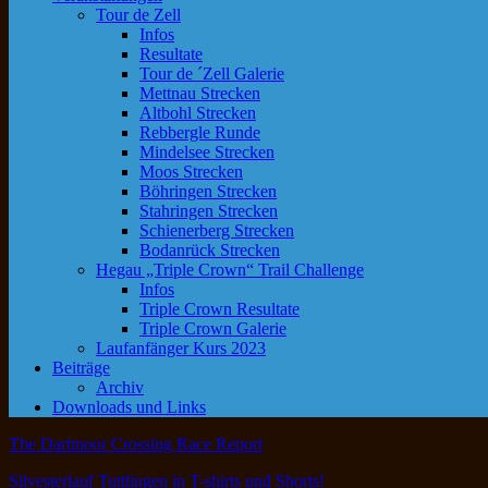
Tour de Zell
Infos
Resultate
Tour de ´Zell Galerie
Mettnau Strecken
Altbohl Strecken
Rebbergle Runde
Mindelsee Strecken
Moos Strecken
Böhringen Strecken
Stahringen Strecken
Schienerberg Strecken
Bodanrück Strecken
Hegau „Triple Crown“ Trail Challenge
Infos
Triple Crown Resultate
Triple Crown Galerie
Laufanfänger Kurs 2023
Beiträge
Archiv
Downloads und Links
The Dartmoor Crossing Race Report
Silvesterlauf Tuttlingen in T-shirts und Shorts!