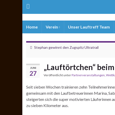
Home
Verein
Unser Lauftreff Team
Stephan gewinnt den Zugspitz Ultratrail
„Lauftörtchen“ beim
JUNI
27
Veröffentlicht unter
Partnerveranstaltungen
,
Wettk
Seit sieben Wochen trainieren zehn Teilnehmerinn
gemeinsam mit den Laufbetreuerinnen Marina, Sabi
steigerten sich die super motivierten Läuferinnen a
zu sieben Kilometer aus.