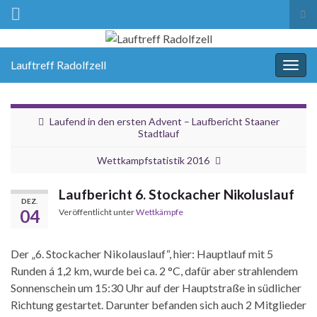
Suc
ums
Lauftreff Radolfzell
Navi
umsc
Laufend in den ersten Advent – Laufbericht Staaner
Stadtlauf
Wettkampfstatistik 2016
Laufbericht 6. Stockacher Nikoluslauf
DEZ.
04
Veröffentlicht unter
Wettkämpfe
Der „6. Stockacher Nikolauslauf“, hier: Hauptlauf mit 5
Runden á 1,2 km, wurde bei ca. 2 °C, dafür aber strahlendem
Sonnenschein um 15:30 Uhr auf der Hauptstraße in südlicher
Richtung gestartet. Darunter befanden sich auch 2 Mitglieder