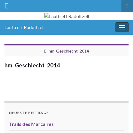
Suc
ums
Lauftreff Radolfzell
Navi
umsc
hm_Geschlecht_2014
hm_Geschlecht_2014
NEUESTE BEITRÄGE
Trails des Marcaires