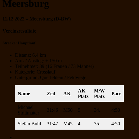
Meersburg
11.12.2022 – Meersburg (D-BW)
Vereinsresultate
Strecke: Hauptlauf
Distanz: 6,4 km
Auf- / Abstieg: ± 150 m
Teilnehmer: 89 (16 Frauen / 73 Männer)
Kategorie: Crosslauf
Untergrund: Querfeldein / Feldwege
AK
M/W
Name
Zeit
AK
Pace
Platz
Platz
Michael
31:46
M50
5.
34.
4:50
Strittmatter
Stefan Buhl
31:47
M45
4.
35.
4:50