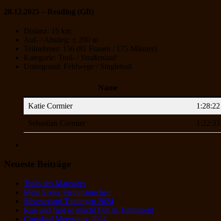
28.12.2025 – Reading (GB)
Distanz: 16 km
Auf- / Abstieg: ± 200 m
Teilnehmer: 156 (81 Frauen / 175 Männer)
Kategorie: Trail- / Straßenlauf
Untergrund: Feldwege / Singletrail
Name
Katie Cormier
1:28:22
Sebastian Cormier
1:22:33
Neueste Beiträge
Trails des Marcaires
Mein Erstes Steinmännchen
Silvesterlauf Tuttlingen 2024
Run und (not so much) Fun in Tuttlingen!
Crosslauf Meersburg 2024