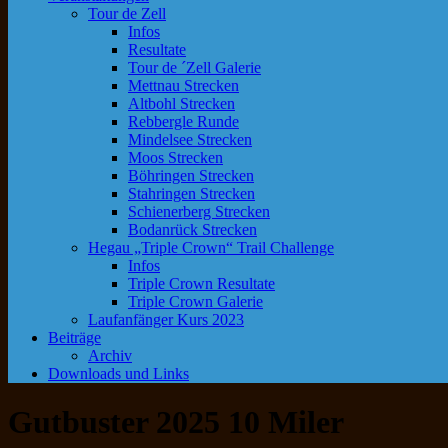
Tour de Zell
Infos
Resultate
Tour de ´Zell Galerie
Mettnau Strecken
Altbohl Strecken
Rebbergle Runde
Mindelsee Strecken
Moos Strecken
Böhringen Strecken
Stahringen Strecken
Schienerberg Strecken
Bodanrück Strecken
Hegau „Triple Crown“ Trail Challenge
Infos
Triple Crown Resultate
Triple Crown Galerie
Laufanfänger Kurs 2023
Beiträge
Archiv
Downloads und Links
Gutbuster 2025 10 Miler