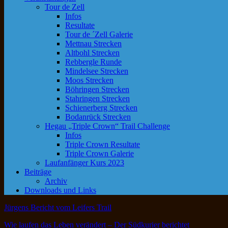
Tour de Zell
Infos
Resultate
Tour de ´Zell Galerie
Mettnau Strecken
Altbohl Strecken
Rebbergle Runde
Mindelsee Strecken
Moos Strecken
Böhringen Strecken
Stahringen Strecken
Schienerberg Strecken
Bodanrück Strecken
Hegau „Triple Crown“ Trail Challenge
Infos
Triple Crown Resultate
Triple Crown Galerie
Laufanfänger Kurs 2023
Beiträge
Archiv
Downloads und Links
Jürgens Bericht vom Leifers Trail
Wie laufen das Leben verändert – Der Südkurier berichtet