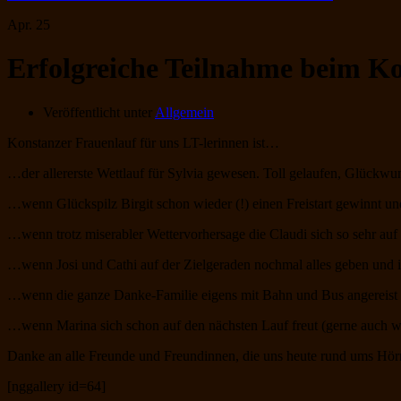
Apr.
25
Erfolgreiche Teilnahme beim K
Veröffentlicht unter
Allgemein
Konstanzer Frauenlauf für uns LT-lerinnen ist…
…der allererste Wettlauf für Sylvia gewesen. Toll gelaufen, Glückwu
…wenn Glückspilz Birgit schon wieder (!) einen Freistart gewinnt und
…wenn trotz miserabler Wettervorhersage die Claudi sich so sehr auf d
…wenn Josi und Cathi auf der Zielgeraden nochmal alles geben und 
…wenn die ganze Danke-Familie eigens mit Bahn und Bus angereis
…wenn Marina sich schon auf den nächsten Lauf freut (gerne auch wi
Danke an alle Freunde und Freundinnen, die uns heute rund ums Hörn
[nggallery id=64]