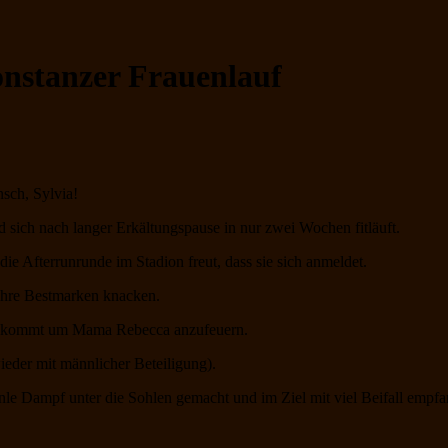
onstanzer Frauenlauf
nsch, Sylvia!
 sich nach langer Erkältungspause in nur zwei Wochen fitläuft.
ie Afterrunrunde im Stadion freut, dass sie sich anmeldet.
ihre Bestmarken knacken.
t kommt um Mama Rebecca anzufeuern.
eder mit männlicher Beteiligung).
le Dampf unter die Sohlen gemacht und im Ziel mit viel Beifall empf