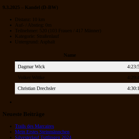
9.3.2025 – Kandel (D-BW)
Distanz: 10 km
Auf- / Abstieg: 0m
Teilnehmer: 520 (103 Frauen / 417 Männer)
Kategorie: Straßenlauf
Untergrund: Asphalt
Name
Dagmar Wick
4:23:
Volker Wittke
4:29:
Christian Drechsler
4:30:
Neueste Beiträge
Trails des Marcaires
Mein Erstes Steinmännchen
Silvesterlauf Tuttlingen 2024