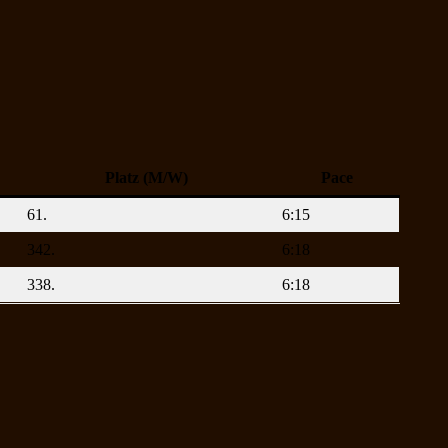
Platz (M/W)
Pace
61.
6:15
342.
6:18
338.
6:18