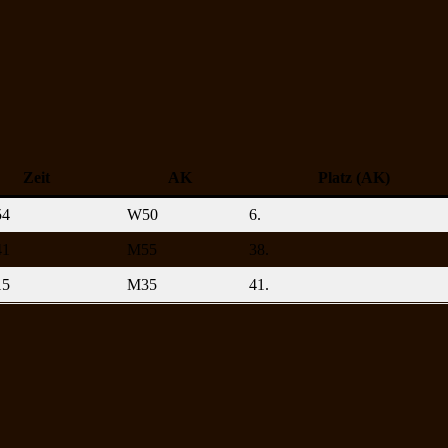
Zeit
AK
Platz (AK)
54
W50
6.
41
M55
38.
15
M35
41.