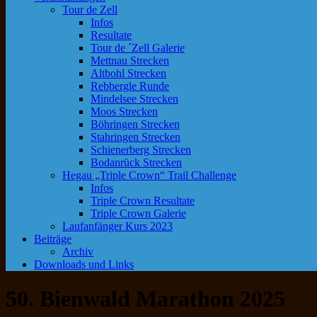
Tour de Zell
Infos
Resultate
Tour de ´Zell Galerie
Mettnau Strecken
Altbohl Strecken
Rebbergle Runde
Mindelsee Strecken
Moos Strecken
Böhringen Strecken
Stahringen Strecken
Schienerberg Strecken
Bodanrück Strecken
Hegau „Triple Crown“ Trail Challenge
Infos
Triple Crown Resultate
Triple Crown Galerie
Laufanfänger Kurs 2023
Beiträge
Archiv
Downloads und Links
50. Bienwald Marathon 2025