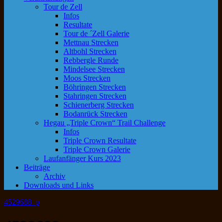
Tour de Zell
Infos
Resultate
Tour de ´Zell Galerie
Mettnau Strecken
Altbohl Strecken
Rebbergle Runde
Mindelsee Strecken
Moos Strecken
Böhringen Strecken
Stahringen Strecken
Schienerberg Strecken
Bodanrück Strecken
Hegau „Triple Crown“ Trail Challenge
Infos
Triple Crown Resultate
Triple Crown Galerie
Laufanfänger Kurs 2023
Beiträge
Archiv
Downloads und Links
4529688_p