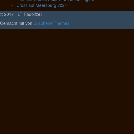
Crosslauf Meersburg 2024
© 2017 - LT Radolfzell
Gemacht mit
von
Graphene Themes
.