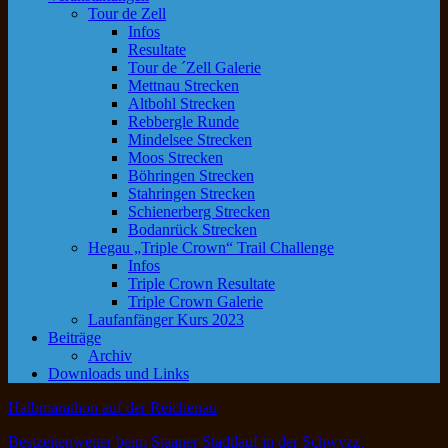
Tour de Zell
Infos
Resultate
Tour de ´Zell Galerie
Mettnau Strecken
Altbohl Strecken
Rebbergle Runde
Mindelsee Strecken
Moos Strecken
Böhringen Strecken
Stahringen Strecken
Schienerberg Strecken
Bodanrück Strecken
Hegau „Triple Crown“ Trail Challenge
Infos
Triple Crown Resultate
Triple Crown Galerie
Laufanfänger Kurs 2023
Beiträge
Archiv
Downloads und Links
Halbmarathon auf der Reichenau
Bestzeitenwetter beim Staaner Stadtlauf in der Schwyzz.