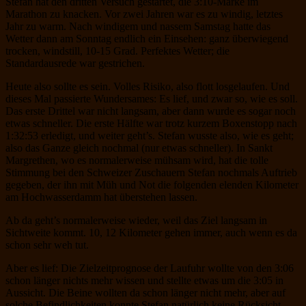
Stefan hat den dritten Versuch gestartet, die 3:10-Marke im
Marathon zu knacken. Vor zwei Jahren war es zu windig, letztes
Jahr zu warm. Nach windigem und nassem Samstag hatte das
Wetter dann am Sonntag endlich ein Einsehen: ganz überwiegend
trocken, windstill, 10-15 Grad. Perfektes Wetter; die
Standardausrede war gestrichen.
Heute also sollte es sein. Volles Risiko, also flott losgelaufen. Und
dieses Mal passierte Wundersames: Es lief, und zwar so, wie es soll.
Das erste Drittel war nicht langsam, aber dann wurde es sogar noch
etwas schneller. Die erste Hälfte war trotz kurzem Boxenstopp nach
1:32:53 erledigt, und weiter geht’s. Stefan wusste also, wie es geht;
also das Ganze gleich nochmal (nur etwas schneller). In Sankt
Margrethen, wo es normalerweise mühsam wird, hat die tolle
Stimmung bei den Schweizer Zuschauern Stefan nochmals Auftrieb
gegeben, der ihn mit Müh und Not die folgenden elenden Kilometer
am Hochwasserdamm hat überstehen lassen.
Ab da geht’s normalerweise wieder, weil das Ziel langsam in
Sichtweite kommt. 10, 12 Kilometer gehen immer, auch wenn es da
schon sehr weh tut.
Aber es lief: Die Zielzeitprognose der Laufuhr wollte von den 3:06
schon länger nichts mehr wissen und stellte etwas um die 3:05 in
Aussicht. Die Beine wollten da schon länger nicht mehr, aber auf
solche Befindlichkeiten konnte Stefan natürlich keine Rücksicht