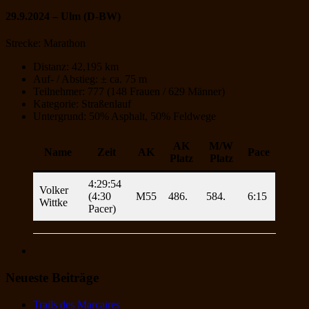
29.9.2024 – Ulm (D-BW)
Strecke: Marathon
Distanz: 42,195 km
Auf- / Abstieg: ± ca. 75 m
Teilnehmer: 777 (148 Frauen / 629 Männer)
Kategorie: Straßenlauf
Untergrund: 50% Asphalt, 50% Feldwege
AK
M/W
Name
Zeit
AK
Pace
Platz
Platz
4:29:54
Volker
(4:30
M55
486.
584.
6:15
Wittke
Pacer)
Neueste Beiträge
Trails des Marcaires