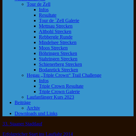
Tour de Zell
Infos
Resultate
Tour de ´Zell Galerie
Mettnau Strecken
Altbohl Strecken
Rebbergle Runde
Mindelsee Strecken
Moos Strecken
Böhringen Strecken
Stahringen Strecken
Schienerberg Strecken
Bodanrück Strecken
Hegau „Triple Crown“ Trail Challenge
Infos
Triple Crown Resultate
Triple Crown Galerie
Laufanfänger Kurs 2023
Beiträge
Archiv
Downloads und Links
33. Staaner Stadtlauf
Erfolgreicher Start ins Laufjahr 2014