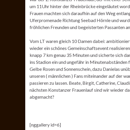
um 11Uhr hinter der Rheinbrücke eingeläutet word
Frauen machten sich daraufhin auf den Weg entlan
Uferpromenade Richtung Seebad Hörnle und wurde
fröhlichen Freunden und begeisterten Passanten an
Vom LT waren gleich 10 Damen dabei: ambitionierte 
wieder ein schönes Gemeinschaftsevent realisieren 
knapp 7 km genau 35 Minuten und sicherte sich damit
ins Stadion ein und ungefähr in Minutenabständen f
Gelbe Rosen und Sonnenschein, dazu Danielas unübe
unseren ( männlichen ) Fans miteinander auf der w
passieren zu lassen. Beate, Birgit, Catherine, Claud
nächsten Konstanzer Frauenlauf sind wir wieder dab
abgemacht?
[nggallery id=6]