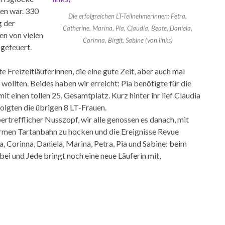
en war. 330
Die erfolgreichen LT-Teilnehmerinnen: Petra,
g der
Catherine, Marina, Pia, Claudia, Beate, Daniela,
n von vielen
Corinna, Birgit, Sabine (von links)
gefeuert.
Freizeitläuferinnen, die eine gute Zeit, aber auch mal
wollten. Beides haben wir erreicht: Pia benötigte für die
 einen tollen 25. Gesamtplatz. Kurz hinter ihr lief Claudia
olgten die übrigen 8 LT-Frauen.
rtrefflicher Nusszopf, wir alle genossen es danach, mit
armen Tartanbahn zu hocken und die Ereignisse Revue
ia, Corinna, Daniela, Marina, Petra, Pia und Sabine: beim
ei und Jede bringt noch eine neue Läuferin mit,