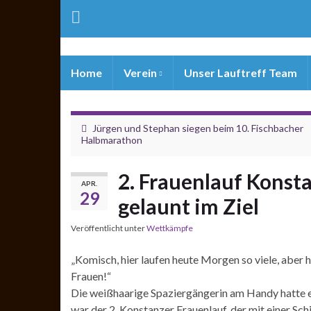
Home
Verein
Unser Lauftreff Team
Jürgen und Stephan siegen beim 10. Fischbacher
Halbmarathon
2. Frauenlauf Konst
APR.
29
gelaunt im Ziel
Veröffentlicht unter
Wettkämpfe
„Komisch, hier laufen heute Morgen so viele, aber 
Frauen!“
Die weißhaarige Spaziergängerin am Handy hatte es
war der 2. Konstanzer Frauenlauf, der mit einer Sch