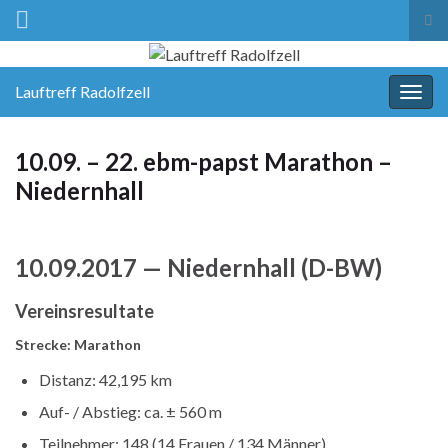
Suc
ums
Lauftreff Radolfzell
Navi
umsc
10.09. – 22. ebm-papst Marathon –
Niedernhall
10.09.2017 — Niedernhall (D-BW)
Vereinsresultate
Strecke: Marathon
Distanz: 42,195 km
Auf- / Abstieg: ca. ± 560 m
Teilnehmer: 148 (14 Frauen / 134 Männer)