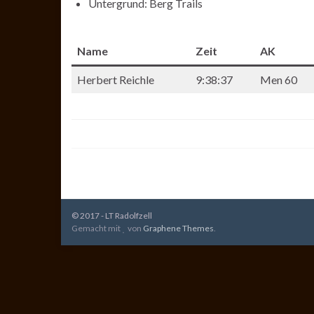
Untergrund: Berg Trails
Name
Zeit
AK
Herbert Reichle
9:38:37
Men 60
© 2017 - LT Radolfzell
Gemacht mit
von
Graphene Themes
.