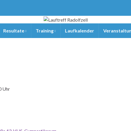
Resultate
Training
Laufkalender
Veranstaltu
0 Uhr
raße 43, VHS-Gymnastikraum