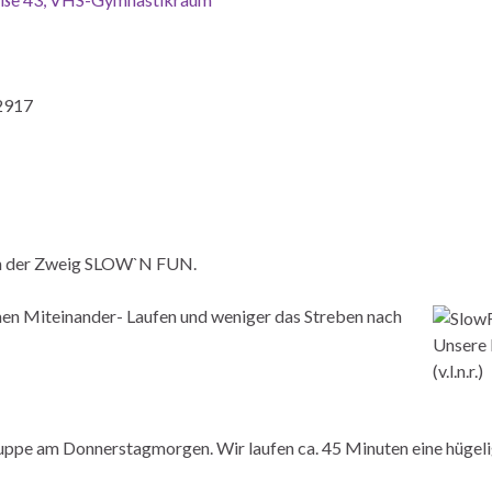
22917
sich der Zweig SLOW`N FUN.
en Miteinander- Laufen und weniger das Streben nach
Unsere 
(v.l.n.r.)
gruppe am Donnerstagmorgen. Wir laufen ca. 45 Minuten eine hüg