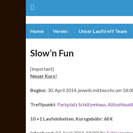
Home
Verein
Unser Lauftreff Team
Slow’n Fun
[important]
Neuer Kurs!
Beginn
: 30. April 2014, jeweils mittwochs um 18:0
Treffpunkt
:
Parkplatz Schützenhaus, Altbohlwald
10 +1 Laufeinheiten, Kursgebühr: 60 €
Infoabend
: 23. April 2014, 18:00Uhr,
Schlesierst